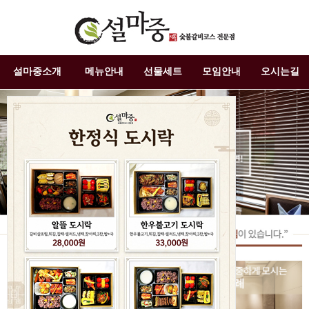
설마중소개
메뉴안내
선물세트
모임안내
오시는길