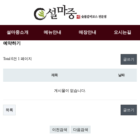
설마중소개
메뉴안내
매장안내
오시는길
예약하기
Total 0건
1 페이지
글쓰기
제목
날짜
게시물이 없습니다.
목록
글쓰기
이전검색
다음검색