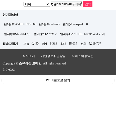
인기검색어
텔레@CASHFILTER365
텔레@fundwash
텔레@coinsp24
☎
텔레@BSECRET7」
텔레@STA79M↙
텔레@CASHFILTER365국내거래
6,495
8,585
18,014
4,219,707
접속자집계
오늘
어제
최대
전체
회사소개
개인정보취급방침
서비스이용약관
Copyright ©
소유하신 도메인.
All rights reserved.
상단으로
PC 버전으로 보기