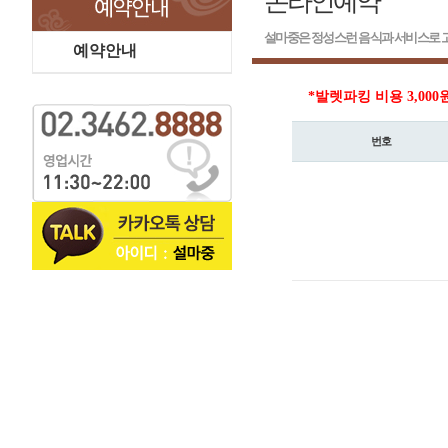
온라인예약
설마중은 정성스런 음식과 서비스로 고
예약안내
*발렛파킹 비용 3,000
번호