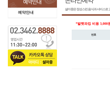
온라인예약
설마중은 정성스런 음식과 서비스로 고
예약안내
*발렛파킹 비용 3,000
번호