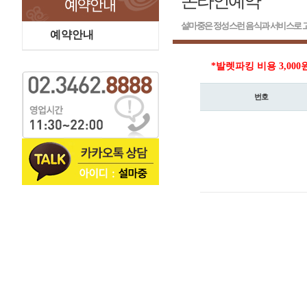
온라인예약
설마중은 정성스런 음식과 서비스로 고
예약안내
*발렛파킹 비용 3,000
번호