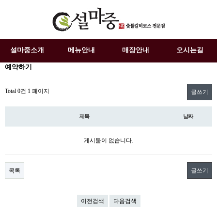
설마중소개
메뉴안내
매장안내
오시는길
예약하기
Total 0건
1 페이지
글쓰기
제목
날짜
게시물이 없습니다.
목록
글쓰기
이전검색
다음검색