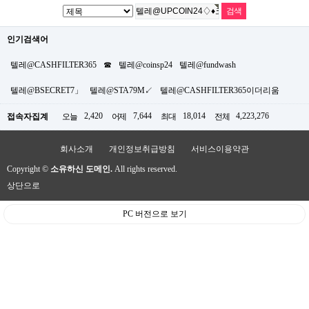
인기검색어
텔레@CASHFILTER365
☎
텔레@coinsp24
텔레@fundwash
텔레@BSECRET7」
텔레@STA79M↙
텔레@CASHFILTER365이더리움
2,420
7,644
18,014
4,223,276
접속자집계
오늘
어제
최대
전체
회사소개
개인정보취급방침
서비스이용약관
Copyright ©
소유하신 도메인.
All rights reserved.
상단으로
PC 버전으로 보기