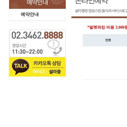
온라인예약
설마중은 정성스런 음식과 서비스로 고
예약안내
*발렛파킹 비용 3,000
번호