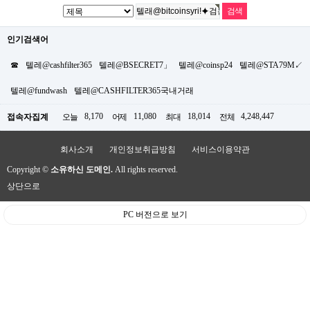
인기검색어
☎
텔레@cashfilter365
텔레@BSECRET7」
텔레@coinsp24
텔레@STA79M↙
텔레@fundwash
텔레@CASHFILTER365국내거래
8,170
11,080
18,014
4,248,447
접속자집계
오늘
어제
최대
전체
회사소개
개인정보취급방침
서비스이용약관
Copyright ©
소유하신 도메인.
All rights reserved.
상단으로
PC 버전으로 보기