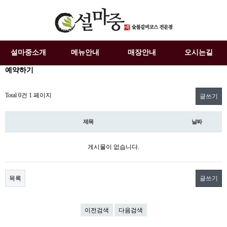
설마중소개
메뉴안내
매장안내
오시는길
예약하기
Total 0건
1 페이지
글쓰기
제목
날짜
게시물이 없습니다.
목록
글쓰기
이전검색
다음검색