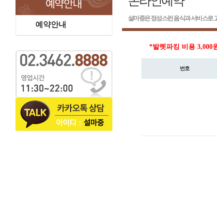
온라인예약
설마중은 정성스런 음식과 서비스로 고
예약안내
*발렛파킹 비용 3,000
번호