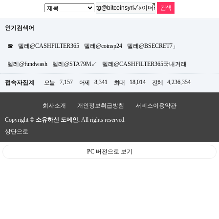
인기검색어
☎
텔레@CASHFILTER365
텔레@coinsp24
텔레@BSECRET7」
텔레@fundwash
텔레@STA79M↙
텔레@CASHFILTER365국내거래
7,157
8,341
18,014
4,236,354
접속자집계
오늘
어제
최대
전체
회사소개
개인정보취급방침
서비스이용약관
Copyright ©
소유하신 도메인.
All rights reserved.
상단으로
PC 버전으로 보기