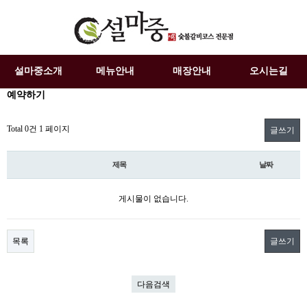
설마중소개
메뉴안내
매장안내
오시는길
예약하기
Total 0건
1 페이지
글쓰기
제목
날짜
게시물이 없습니다.
목록
글쓰기
다음검색