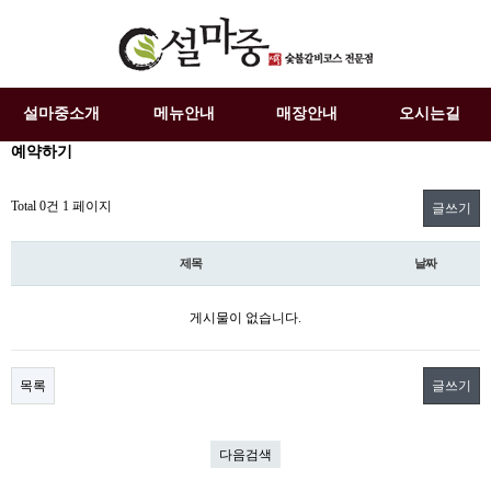
설마중소개
메뉴안내
매장안내
오시는길
예약하기
Total 0건
1 페이지
글쓰기
제목
날짜
게시물이 없습니다.
목록
글쓰기
다음검색