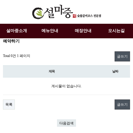
설마중소개
메뉴안내
매장안내
오시는길
예약하기
Total 0건
1 페이지
글쓰기
제목
날짜
게시물이 없습니다.
목록
글쓰기
다음검색