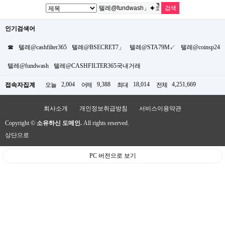
인기검색어
☎
텔레@cashfilter365
텔레@BSECRET7」
텔레@STA79M↙
텔레@coinsp24
텔레@fundwash
텔레@CASHFILTER365국내거래
2,004
9,388
18,014
4,251,669
접속자집계
오늘
어제
최대
전체
회사소개
개인정보취급방침
서비스이용약관
Copyright ©
소유하신 도메인.
All rights reserved.
상단으로
PC 버전으로 보기