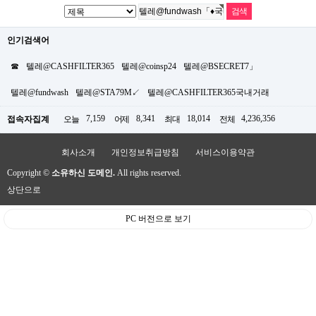
인기검색어
☎
텔레@CASHFILTER365
텔레@coinsp24
텔레@BSECRET7」
텔레@fundwash
텔레@STA79M↙
텔레@CASHFILTER365국내거래
7,159
8,341
18,014
4,236,356
접속자집계
오늘
어제
최대
전체
회사소개
개인정보취급방침
서비스이용약관
Copyright ©
소유하신 도메인.
All rights reserved.
상단으로
PC 버전으로 보기