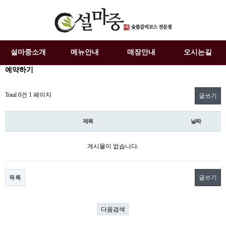
설마중소개
메뉴안내
매장안내
오시는길
예약하기
Total 0건
1 페이지
글쓰기
제목
날짜
게시물이 없습니다.
목록
글쓰기
다음검색