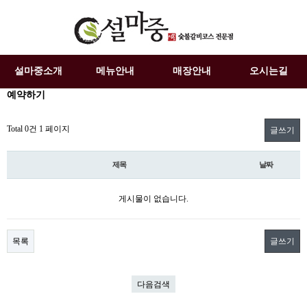
설마중소개
메뉴안내
매장안내
오시는길
예약하기
Total 0건
1 페이지
글쓰기
제목
날짜
게시물이 없습니다.
목록
글쓰기
다음검색