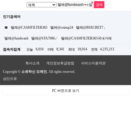
인기검색어
☎
텔레@CASHFILTER365
텔레@coinsp24
텔레@BSECRET7」
텔레@fundwash
텔레@STA79M↙
텔레@CASHFILTER365국내거래
6,016
8,341
18,014
4,235,213
접속자집계
오늘
어제
최대
전체
회사소개
개인정보취급방침
서비스이용약관
Copyright ©
소유하신 도메인.
All rights reserved.
상단으로
PC 버전으로 보기