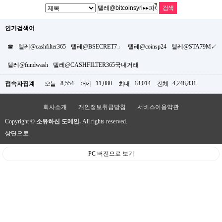
인기검색어
☎
텔레@cashfilter365
텔레@BSECRET7」
텔레@coinsp24
텔레@STA79M↙
텔레@fundwash
텔레@CASHFILTER365국내거래
8,554
11,080
18,014
4,248,831
접속자집계
오늘
어제
최대
전체
회사소개
개인정보취급방침
서비스이용약관
Copyright ©
소유하신 도메인.
All rights reserved.
상단으로
PC 버전으로 보기