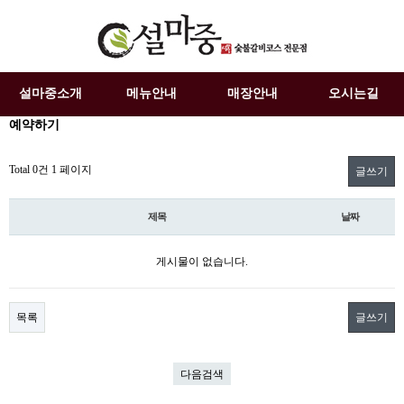
설마중소개
메뉴안내
매장안내
오시는길
예약하기
Total 0건
1 페이지
글쓰기
제목
날짜
게시물이 없습니다.
목록
글쓰기
다음검색