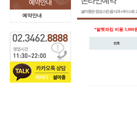
온라인예약
설마중은 정성스런 음식과 서비스로 고
예약안내
*발렛파킹 비용 3,000
번호