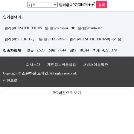
인기검색어
텔레@CASHFILTER365
텔레@coinsp24
☎
텔레@fundwash
텔레@BSECRET7」
텔레@STA79M↙
텔레@CASHFILTER365이더리움
2,523
7,644
18,014
4,223,379
접속자집계
오늘
어제
최대
전체
회사소개
개인정보취급방침
서비스이용약관
Copyright ©
소유하신 도메인.
All rights reserved.
상단으로
PC 버전으로 보기