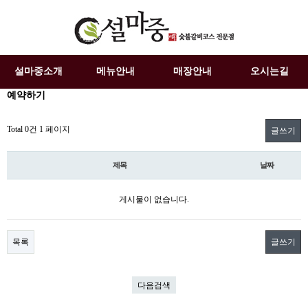
설마중소개
메뉴안내
매장안내
오시는길
예약하기
Total 0건
1 페이지
글쓰기
제목
날짜
게시물이 없습니다.
목록
글쓰기
다음검색