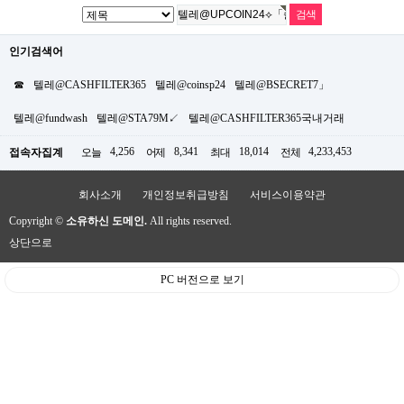
인기검색어
☎
텔레@CASHFILTER365
텔레@coinsp24
텔레@BSECRET7」
텔레@fundwash
텔레@STA79M↙
텔레@CASHFILTER365국내거래
4,256
8,341
18,014
4,233,453
접속자집계
오늘
어제
최대
전체
회사소개
개인정보취급방침
서비스이용약관
Copyright ©
소유하신 도메인.
All rights reserved.
상단으로
PC 버전으로 보기