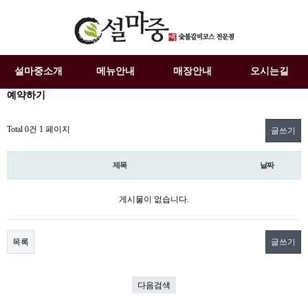
설마중소개
메뉴안내
매장안내
오시는길
예약하기
Total 0건
1 페이지
글쓰기
제목
날짜
게시물이 없습니다.
목록
글쓰기
다음검색