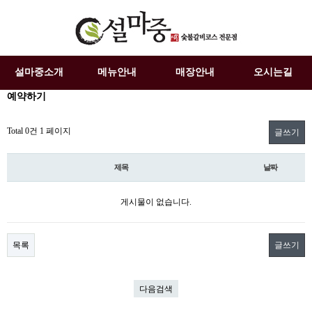
설마중소개
메뉴안내
매장안내
오시는길
예약하기
Total 0건
1 페이지
글쓰기
제목
날짜
게시물이 없습니다.
목록
글쓰기
다음검색