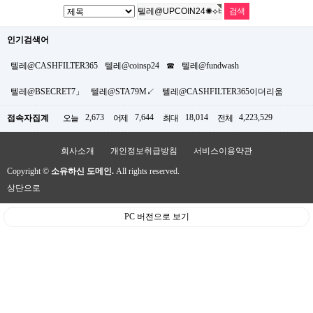
인기검색어
텔레@CASHFILTER365
텔레@coinsp24
☎
텔레@fundwash
텔레@BSECRET7」
텔레@STA79M↙
텔레@CASHFILTER365이더리움
2,673
7,644
18,014
4,223,529
접속자집계
오늘
어제
최대
전체
회사소개
개인정보취급방침
서비스이용약관
Copyright ©
소유하신 도메인.
All rights reserved.
상단으로
PC 버전으로 보기