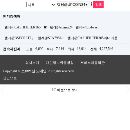
인기검색어
텔레@CASHFILTER365
☎
텔레@coinsp24
텔레@fundwash
텔레@BSECRET7」
텔레@STA79M↙
텔레@CASHFILTER365이더리움
6,690
7,644
18,014
4,227,546
접속자집계
오늘
어제
최대
전체
회사소개
개인정보취급방침
서비스이용약관
Copyright ©
소유하신 도메인.
All rights reserved.
상단으로
PC 버전으로 보기