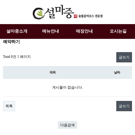
설마중소개
메뉴안내
매장안내
오시는길
예약하기
Total 0건
1 페이지
글쓰기
제목
날짜
게시물이 없습니다.
목록
글쓰기
다음검색