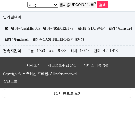
인기검색어
☎
텔레@cashfilter365
텔레@BSECRET7」
텔레@STA79M↙
텔레@coinsp24
텔레@fundwash
텔레@CASHFILTER365국내거래
1,753
9,388
18,014
4,251,418
접속자집계
오늘
어제
최대
전체
회사소개
개인정보취급방침
서비스이용약관
Copyright ©
소유하신 도메인.
All rights reserved.
상단으로
PC 버전으로 보기