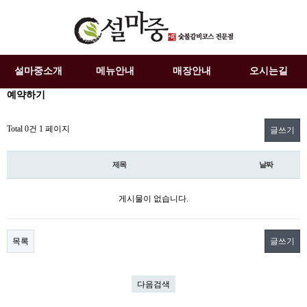
설마중소개
메뉴안내
매장안내
오시는길
예약하기
Total 0건
1 페이지
글쓰기
제목
날짜
게시물이 없습니다.
목록
글쓰기
다음검색