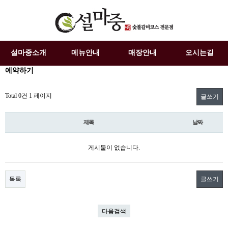
설마중소개
메뉴안내
매장안내
오시는길
예약하기
Total 0건
1 페이지
글쓰기
제목
날짜
게시물이 없습니다.
목록
글쓰기
다음검색