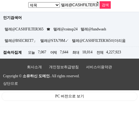
인기검색어
텔레@CASHFILTER365
☎
텔레@coinsp24
텔레@fundwash
텔레@BSECRET7」
텔레@STA79M↙
텔레@CASHFILTER365이더리움
7,067
7,644
18,014
4,227,923
접속자집계
오늘
어제
최대
전체
회사소개
개인정보취급방침
서비스이용약관
Copyright ©
소유하신 도메인.
All rights reserved.
상단으로
PC 버전으로 보기