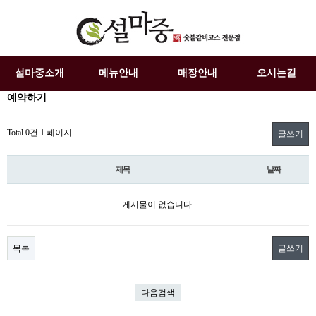
설마중소개
메뉴안내
매장안내
오시는길
예약하기
Total 0건
1 페이지
글쓰기
제목
날짜
게시물이 없습니다.
목록
글쓰기
다음검색