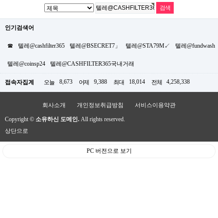
인기검색어
☎
텔레@cashfilter365
텔레@BSECRET7」
텔레@STA79M↙
텔레@fundwash
텔레@coinsp24
텔레@CASHFILTER365국내거래
8,673
9,388
18,014
4,258,338
접속자집계
오늘
어제
최대
전체
회사소개
개인정보취급방침
서비스이용약관
Copyright ©
소유하신 도메인.
All rights reserved.
상단으로
PC 버전으로 보기