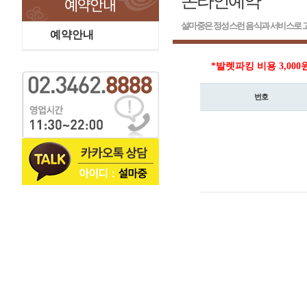
온라인예약
설마중은 정성스런 음식과 서비스로 고
예약안내
*발렛파킹 비용 3,000
번호