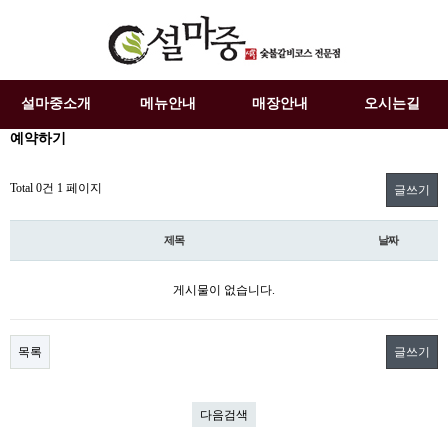
설마중소개
메뉴안내
매장안내
오시는길
예약하기
Total 0건
1 페이지
글쓰기
제목
날짜
게시물이 없습니다.
목록
글쓰기
다음검색