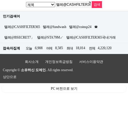
인기검색어
텔레@CASHFILTER365
텔레@fundwash
텔레@coinsp24
☎
텔레@BSECRET7」
텔레@STA79M↙
텔레@CASHFILTER365국내거래
6,908
8,585
18,014
4,220,120
접속자집계
오늘
어제
최대
전체
회사소개
개인정보취급방침
서비스이용약관
Copyright ©
소유하신 도메인.
All rights reserved.
상단으로
PC 버전으로 보기