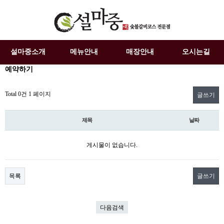
설마중소개
메뉴안내
매장안내
오시는길
예약하기
Total 0건
1 페이지
글쓰기
제목
날짜
게시물이 없습니다.
목록
글쓰기
다음검색