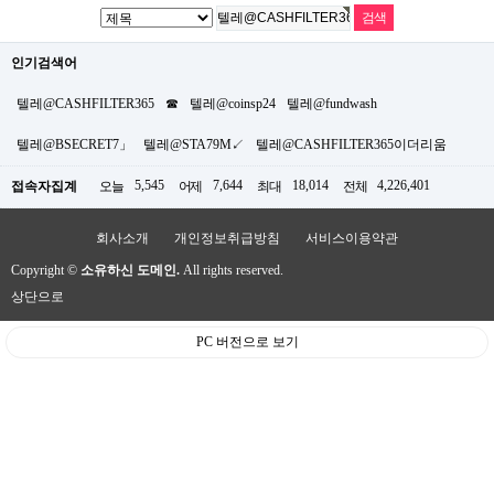
인기검색어
텔레@CASHFILTER365
☎
텔레@coinsp24
텔레@fundwash
텔레@BSECRET7」
텔레@STA79M↙
텔레@CASHFILTER365이더리움
5,545
7,644
18,014
4,226,401
접속자집계
오늘
어제
최대
전체
회사소개
개인정보취급방침
서비스이용약관
Copyright ©
소유하신 도메인.
All rights reserved.
상단으로
PC 버전으로 보기