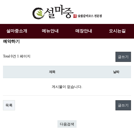
설마중소개
메뉴안내
매장안내
오시는길
예약하기
Total 0건
1 페이지
글쓰기
제목
날짜
게시물이 없습니다.
목록
글쓰기
다음검색