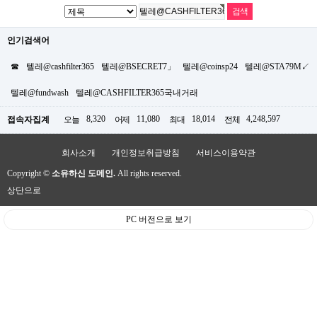
인기검색어
☎
텔레@cashfilter365
텔레@BSECRET7」
텔레@coinsp24
텔레@STA79M↙
텔레@fundwash
텔레@CASHFILTER365국내거래
8,320
11,080
18,014
4,248,597
접속자집계
오늘
어제
최대
전체
회사소개
개인정보취급방침
서비스이용약관
Copyright ©
소유하신 도메인.
All rights reserved.
상단으로
PC 버전으로 보기