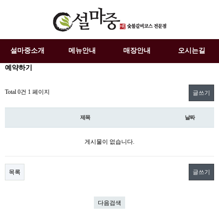
설마중소개
메뉴안내
매장안내
오시는길
예약하기
Total 0건
1 페이지
글쓰기
제목
날짜
게시물이 없습니다.
목록
글쓰기
다음검색