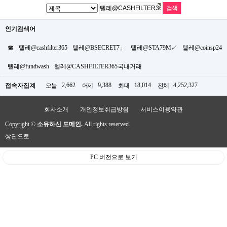
인기검색어
☎
텔레@cashfilter365
텔레@BSECRET7」
텔레@STA79M↙
텔레@coinsp24
텔레@fundwash
텔레@CASHFILTER365국내거래
2,662
9,388
18,014
4,252,327
접속자집계
오늘
어제
최대
전체
회사소개
개인정보취급방침
서비스이용약관
Copyright ©
소유하신 도메인.
All rights reserved.
상단으로
PC 버전으로 보기