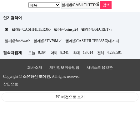
인기검색어
☎
텔레@CASHFILTER365
텔레@coinsp24
텔레@BSECRET7」
텔레@fundwash
텔레@STA79M↙
텔레@CASHFILTER365국내거래
9,394
8,341
18,014
4,238,591
접속자집계
오늘
어제
최대
전체
회사소개
개인정보취급방침
서비스이용약관
Copyright ©
소유하신 도메인.
All rights reserved.
상단으로
PC 버전으로 보기