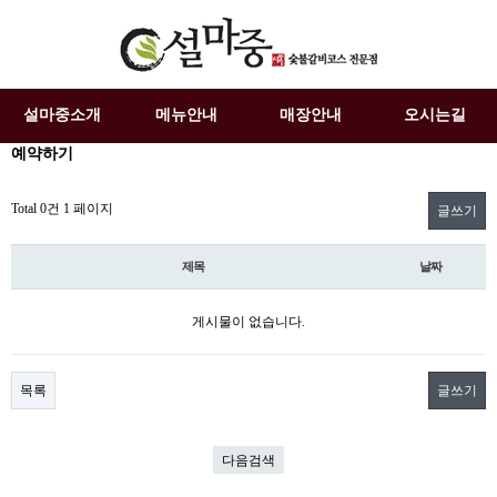
설마중소개
메뉴안내
매장안내
오시는길
예약하기
Total 0건
1 페이지
글쓰기
제목
날짜
게시물이 없습니다.
목록
글쓰기
다음검색