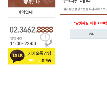
온라인예약
설마중은 정성스런 음식과 서비스로 고
예약안내
*발렛파킹 비용 3,000
번호