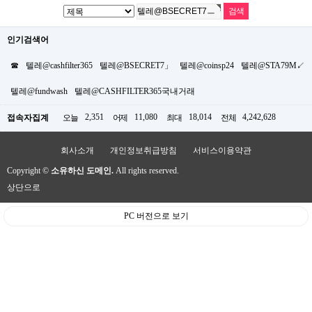
인기검색어
☎
텔레@cashfilter365
텔레@BSECRET7」
텔레@coinsp24
텔레@STA79M↙
텔레@fundwash
텔레@CASHFILTER365국내거래
2,351
11,080
18,014
4,242,628
접속자집계
오늘
어제
최대
전체
회사소개
개인정보취급방침
서비스이용약관
Copyright ©
소유하신 도메인.
All rights reserved.
상단으로
PC 버전으로 보기