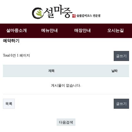
설마중소개
메뉴안내
매장안내
오시는길
예약하기
Total 0건
1 페이지
글쓰기
제목
날짜
게시물이 없습니다.
목록
글쓰기
다음검색