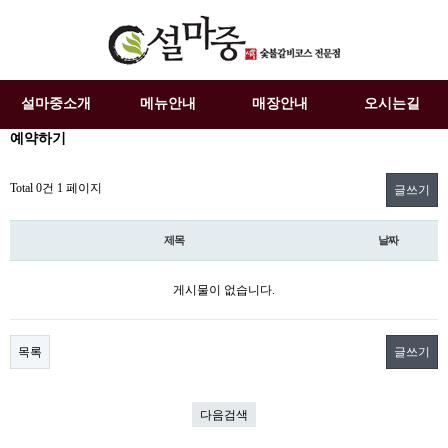
설마중소개
메뉴안내
매장안내
오시는길
예약하기
Total 0건
1 페이지
글쓰기
제목
날짜
게시물이 없습니다.
목록
글쓰기
다음검색