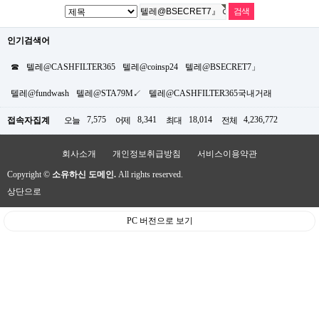
인기검색어
☎
텔레@CASHFILTER365
텔레@coinsp24
텔레@BSECRET7」
텔레@fundwash
텔레@STA79M↙
텔레@CASHFILTER365국내거래
7,575
8,341
18,014
4,236,772
접속자집계
오늘
어제
최대
전체
회사소개
개인정보취급방침
서비스이용약관
Copyright ©
소유하신 도메인.
All rights reserved.
상단으로
PC 버전으로 보기