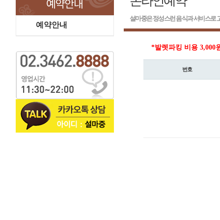
온라인예약
설마중은 정성스런 음식과 서비스로 고
예약안내
*발렛파킹 비용 3,000
번호