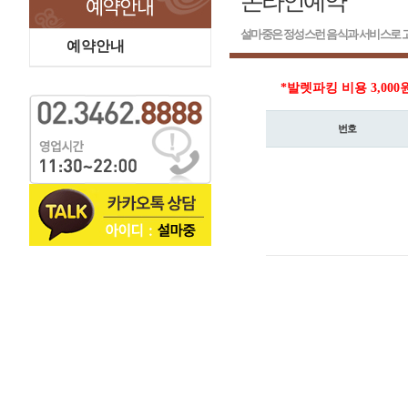
온라인예약
설마중은 정성스런 음식과 서비스로 고
예약안내
*발렛파킹 비용 3,000
번호