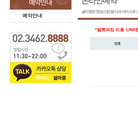
온라인예약
설마중은 정성스런 음식과 서비스로 고
예약안내
*발렛파킹 비용 3,000
번호