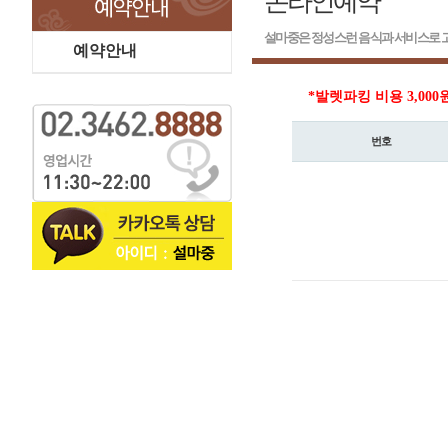
온라인예약
설마중은 정성스런 음식과 서비스로 고
예약안내
*발렛파킹 비용 3,000
번호