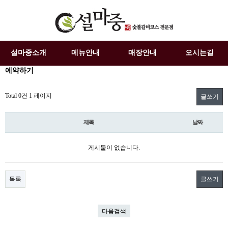
설마중소개
메뉴안내
매장안내
오시는길
예약하기
Total 0건
1 페이지
글쓰기
제목
날짜
게시물이 없습니다.
목록
글쓰기
다음검색