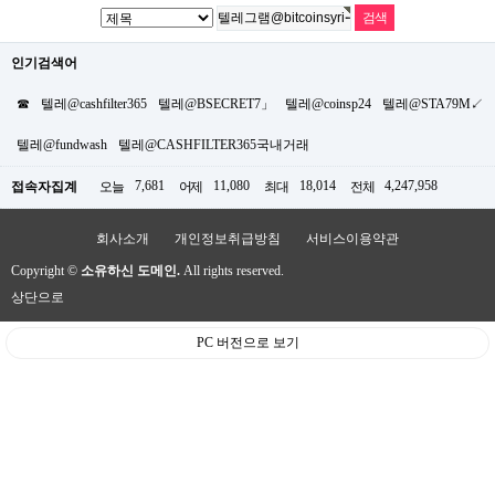
인기검색어
☎
텔레@cashfilter365
텔레@BSECRET7」
텔레@coinsp24
텔레@STA79M↙
텔레@fundwash
텔레@CASHFILTER365국내거래
7,681
11,080
18,014
4,247,958
접속자집계
오늘
어제
최대
전체
회사소개
개인정보취급방침
서비스이용약관
Copyright ©
소유하신 도메인.
All rights reserved.
상단으로
PC 버전으로 보기