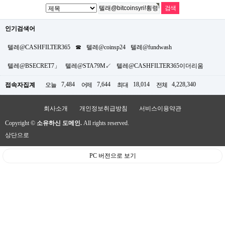
인기검색어
텔레@CASHFILTER365
☎
텔레@coinsp24
텔레@fundwash
텔레@BSECRET7」
텔레@STA79M↙
텔레@CASHFILTER365이더리움
7,484
7,644
18,014
4,228,340
접속자집계
오늘
어제
최대
전체
회사소개
개인정보취급방침
서비스이용약관
Copyright ©
소유하신 도메인.
All rights reserved.
상단으로
PC 버전으로 보기