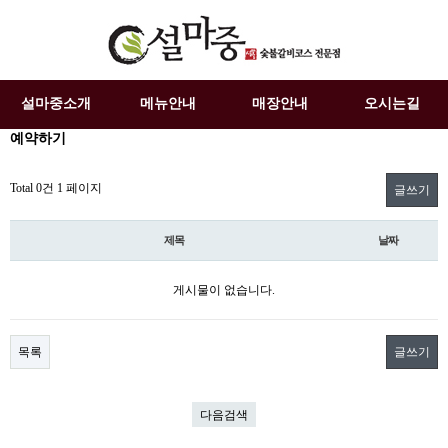
설마중소개
메뉴안내
매장안내
오시는길
예약하기
Total 0건
1 페이지
글쓰기
제목
날짜
게시물이 없습니다.
목록
글쓰기
다음검색