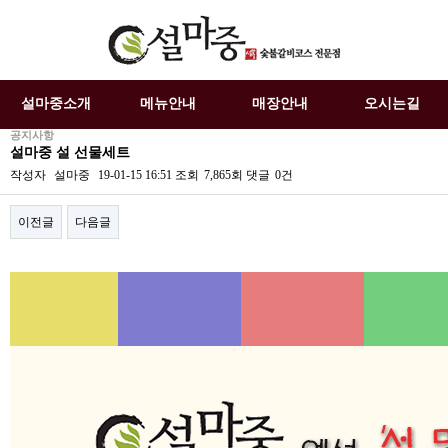
설마중소개
메뉴안내
매장안내
오시는길
공지사항
설마중 설 선물세트
작성자
설마중
19-01-15 16:51
조회
7,865회
댓글
0건
이전글
다음글
본문