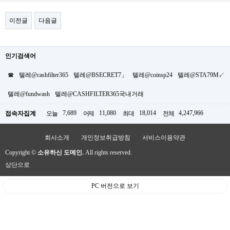
이전글
다음글
인기검색어
☎
텔레@cashfilter365
텔레@BSECRET7」
텔레@coinsp24
텔레@STA79M↙
텔레@fundwash
텔레@CASHFILTER365국내거래
7,689
11,080
18,014
4,247,966
접속자집계
오늘
어제
최대
전체
회사소개
개인정보취급방침
서비스이용약관
Copyright ©
소유하신 도메인.
All rights reserved.
상단으로
PC 버전으로 보기